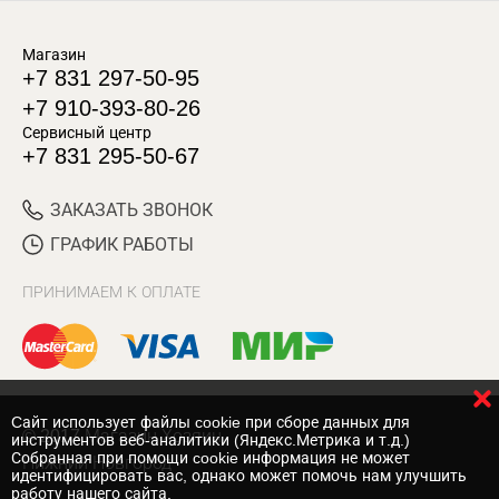
Магазин
+7 831 297-50-95
+7 910-393-80-26
Сервисный центр
+7 831 295-50-67
ЗАКАЗАТЬ ЗВОНОК
ГРАФИК РАБОТЫ
ПРИНИМАЕМ К ОПЛАТЕ
Cайт использует файлы cookie при сборе данных для
© 2017 Магазин Хозяин
инструментов веб-аналитики (Яндекс.Метрика и т.д.)
Собранная при помощи cookie информация не может
Нижний Новгород
идентифицировать вас, однако может помочь нам улучшить
работу нашего сайта.