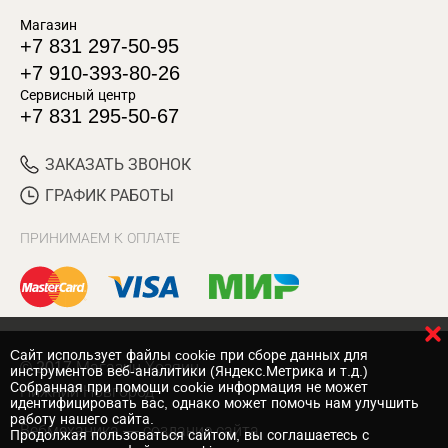
Магазин
+7 831 297-50-95
+7 910-393-80-26
Сервисный центр
+7 831 295-50-67
ЗАКАЗАТЬ ЗВОНОК
ГРАФИК РАБОТЫ
ПРИНИМАЕМ К ОПЛАТЕ
Cайт использует файлы cookie при сборе данных для
© 2017 Магазин Хозяин
инструментов веб-аналитики (Яндекс.Метрика и т.д.)
Собранная при помощи cookie информация не может
Нижний Новгород
идентифицировать вас, однако может помочь нам улучшить
работу нашего сайта.
Вебмеханика
— создание сайта
Продолжая пользоваться сайтом, вы соглашаетесь с