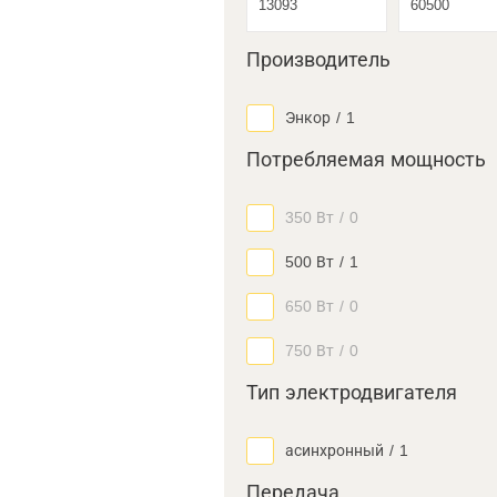
Производитель
Энкор
/
1
Потребляемая мощность
350 Вт
/
0
500 Вт
/
1
650 Вт
/
0
750 Вт
/
0
Тип электродвигателя
асинхронный
/
1
Передача