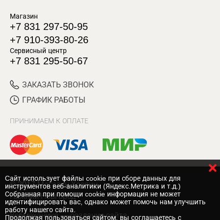
Магазин
+7 831 297-50-95
+7 910-393-80-26
Сервисный центр
+7 831 295-50-67
ЗАКАЗАТЬ ЗВОНОК
ГРАФИК РАБОТЫ
ПРИНИМАЕМ К ОПЛАТЕ
Cайт использует файлы cookie при сборе данных для
© 2017 Магазин Хозяин
инструментов веб-аналитики (Яндекс.Метрика и т.д.)
Собранная при помощи cookie информация не может
Нижний Новгород
идентифицировать вас, однако может помочь нам улучшить
работу нашего сайта.
Вебмеханика
— создание сайта
Продолжая пользоваться сайтом, вы соглашаетесь с