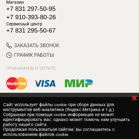
Магазин
+7 831 297-50-95
+7 910-393-80-26
Сервисный центр
+7 831 295-50-67
ЗАКАЗАТЬ ЗВОНОК
ГРАФИК РАБОТЫ
ПРИНИМАЕМ К ОПЛАТЕ
Cайт использует файлы cookie при сборе данных для
© 2017 Магазин Хозяин
инструментов веб-аналитики (Яндекс.Метрика и т.д.)
Собранная при помощи cookie информация не может
Нижний Новгород
идентифицировать вас, однако может помочь нам улучшить
работу нашего сайта.
Вебмеханика
— создание сайта
Продолжая пользоваться сайтом, вы соглашаетесь с
использованием файлов cookie.