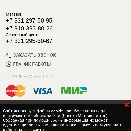
Магазин
+7 831 297-50-95
+7 910-393-80-26
Сервисный центр
+7 831 295-50-67
ЗАКАЗАТЬ ЗВОНОК
ГРАФИК РАБОТЫ
ПРИНИМАЕМ К ОПЛАТЕ
Cайт использует файлы cookie при сборе данных для
© 2017 Магазин Хозяин
инструментов веб-аналитики (Яндекс.Метрика и т.д.)
Собранная при помощи cookie информация не может
Нижний Новгород
идентифицировать вас, однако может помочь нам улучшить
работу нашего сайта.