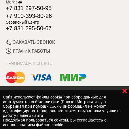
Магазин
+7 831 297-50-95
+7 910-393-80-26
Сервисный центр
+7 831 295-50-67
ЗАКАЗАТЬ ЗВОНОК
ГРАФИК РАБОТЫ
ПРИНИМАЕМ К ОПЛАТЕ
Cайт использует файлы cookie при сборе данных для
© 2017 Магазин Хозяин
инструментов веб-аналитики (Яндекс.Метрика и т.д.)
Собранная при помощи cookie информация не может
Нижний Новгород
идентифицировать вас, однако может помочь нам улучшить
работу нашего сайта.
Вебмеханика
— создание сайта
Продолжая пользоваться сайтом, вы соглашаетесь с
использованием файлов cookie.