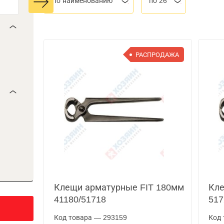
По наименованию
по 26
РАСПРОДАЖА
Клещи арматурные FIT 180мм
Кле
41180/51718
517
Код товара — 293159
Код 