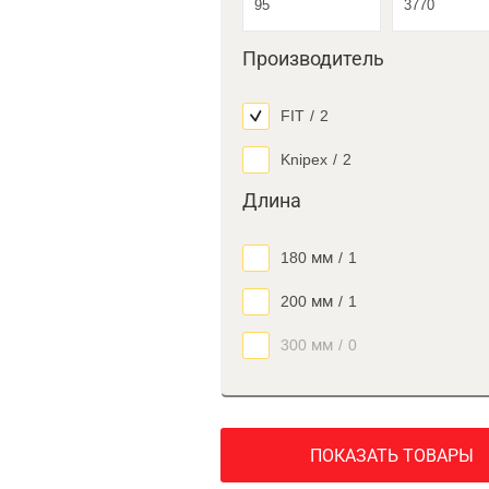
Производитель
FIT
/
2
Knipex
/
2
Длина
180 мм
/
1
200 мм
/
1
300 мм
/
0
ПОКАЗАТЬ ТОВАРЫ