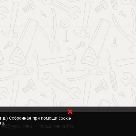
т.д.) Собранная при помощи cookie
та.
Вебмеханика
— создание сайта