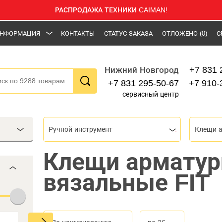
РАСПРОДАЖА ТЕХНИКИ CAIMAN!
НФОРМАЦИЯ
КОНТАКТЫ
СТАТУС ЗАКАЗА
ОТЛОЖЕНО
(0)
С
+7 831 
Нижний Новгород
+7 831 295-50-67
+7 910-
сервисный центр
Ручной инструмент
Клещи 
Клещи армату
вязальные FIT