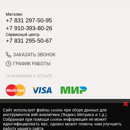
Магазин
+7 831 297-50-95
+7 910-393-80-26
Сервисный центр
+7 831 295-50-67
ЗАКАЗАТЬ ЗВОНОК
ГРАФИК РАБОТЫ
ПРИНИМАЕМ К ОПЛАТЕ
Cайт использует файлы cookie при сборе данных для
© 2017 Магазин Хозяин
инструментов веб-аналитики (Яндекс.Метрика и т.д.)
Собранная при помощи cookie информация не может
Нижний Новгород
идентифицировать вас, однако может помочь нам улучшить
работу нашего сайта.