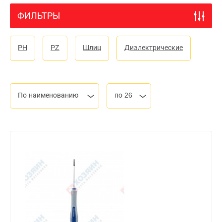
ФИЛЬТРЫ
PH
PZ
Шлиц
Диэлектрические
По наименованию
по 26