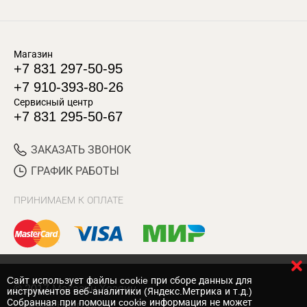
Магазин
+7 831 297-50-95
+7 910-393-80-26
Сервисный центр
+7 831 295-50-67
ЗАКАЗАТЬ ЗВОНОК
ГРАФИК РАБОТЫ
ПРИНИМАЕМ К ОПЛАТЕ
Cайт использует файлы cookie при сборе данных для
© 2017 Магазин Хозяин
инструментов веб-аналитики (Яндекс.Метрика и т.д.)
Собранная при помощи cookie информация не может
Нижний Новгород