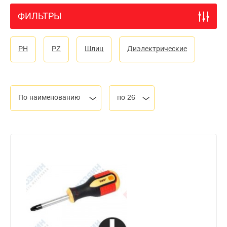
ФИЛЬТРЫ
PH
PZ
Шлиц
Диэлектрические
По наименованию
по 26