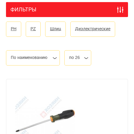
ФИЛЬТРЫ
PH
PZ
Шлиц
Диэлектрические
По наименованию
по 26