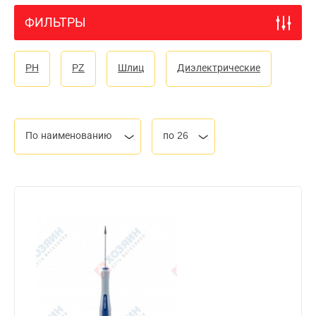
ФИЛЬТРЫ
PH
PZ
Шлиц
Диэлектрические
По наименованию
по 26