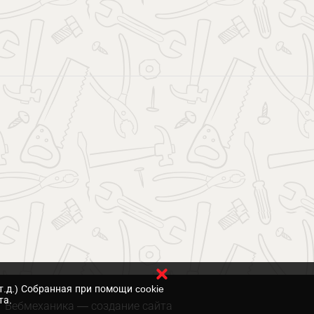
т.д.) Собранная при помощи cookie
та.
Вебмеханика
— создание сайта