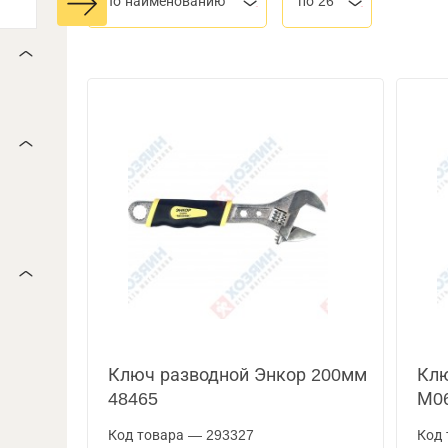
По наименованию
по 26
Ключ разводной Энкор 200мм
Клю
48465
М06
Код товара — 293327
Код 