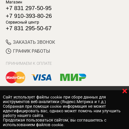
Магазин
+7 831 297-50-95
+7 910-393-80-26
Сервисный центр
+7 831 295-50-67
ЗАКАЗАТЬ ЗВОНОК
ГРАФИК РАБОТЫ
ПРИНИМАЕМ К ОПЛАТЕ
Cайт использует файлы cookie при сборе данных для
© 2017 Магазин Хозяин
инструментов веб-аналитики (Яндекс.Метрика и т.д.)
Собранная при помощи cookie информация не может
Нижний Новгород
идентифицировать вас, однако может помочь нам улучшить
работу нашего сайта.
Вебмеханика
— создание сайта
Продолжая пользоваться сайтом, вы соглашаетесь с
использованием файлов cookie.