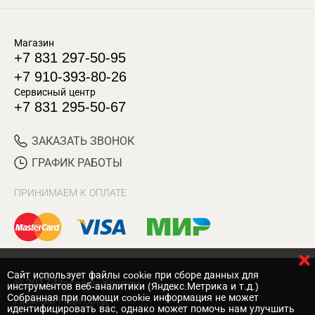
Магазин
+7 831 297-50-95
+7 910-393-80-26
Сервисный центр
+7 831 295-50-67
ЗАКАЗАТЬ ЗВОНОК
ГРАФИК РАБОТЫ
ПРИНИМАЕМ К ОПЛАТЕ
Cайт использует файлы cookie при сборе данных для
© 2017 Магазин Хозяин
инструментов веб-аналитики (Яндекс.Метрика и т.д.)
Собранная при помощи cookie информация не может
Нижний Новгород
идентифицировать вас, однако может помочь нам улучшить