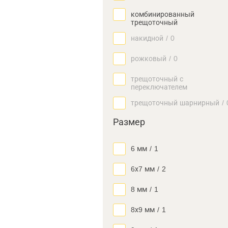
комбинированный
трещоточный
накидной
/
0
рожковый
/
0
трещоточный с
переключателем
трещоточный шарнирный
/
Размер
6 мм
/
1
6х7 мм
/
2
8 мм
/
1
8х9 мм
/
1