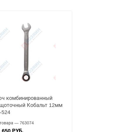
юч комбинированный
щоточный Кобальт 12мм
-524
товара — 763074
650 РУБ.
А