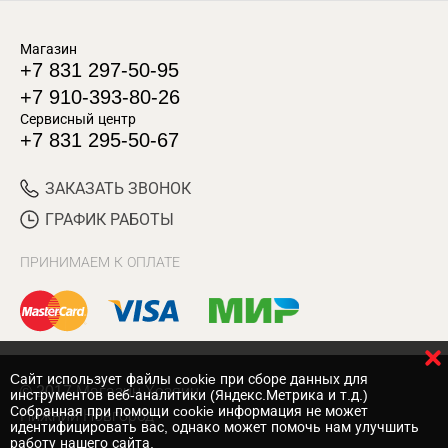
Магазин
+7 831 297-50-95
+7 910-393-80-26
Сервисный центр
+7 831 295-50-67
ЗАКАЗАТЬ ЗВОНОК
ГРАФИК РАБОТЫ
ПРИНИМАЕМ К ОПЛАТЕ
Cайт использует файлы cookie при сборе данных для
© 2017 Магазин Хозяин
инструментов веб-аналитики (Яндекс.Метрика и т.д.)
Собранная при помощи cookie информация не может
Нижний Новгород
идентифицировать вас, однако может помочь нам улучшить
работу нашего сайта.