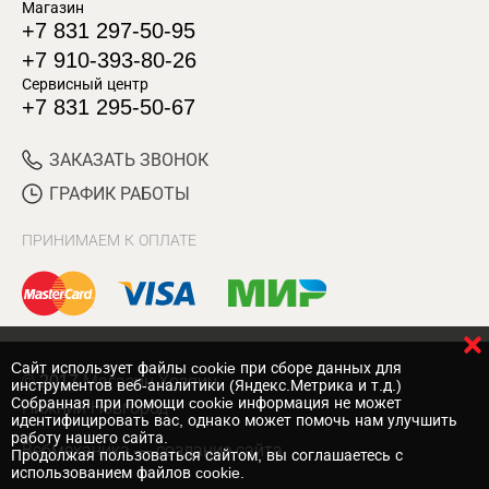
Магазин
+7 831 297-50-95
+7 910-393-80-26
Сервисный центр
+7 831 295-50-67
ЗАКАЗАТЬ ЗВОНОК
ГРАФИК РАБОТЫ
ПРИНИМАЕМ К ОПЛАТЕ
Cайт использует файлы cookie при сборе данных для
© 2017 Магазин Хозяин
инструментов веб-аналитики (Яндекс.Метрика и т.д.)
Собранная при помощи cookie информация не может
Нижний Новгород
идентифицировать вас, однако может помочь нам улучшить
работу нашего сайта.
Вебмеханика
— создание сайта
Продолжая пользоваться сайтом, вы соглашаетесь с
использованием файлов cookie.