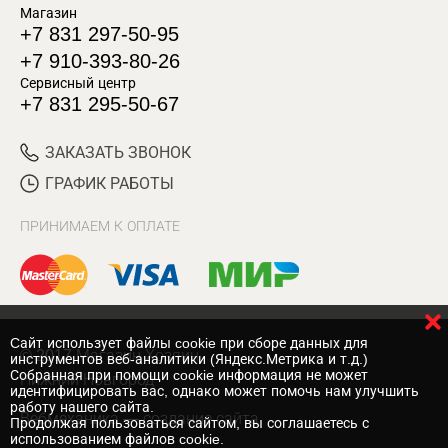
Магазин
+7 831 297-50-95
+7 910-393-80-26
Сервисный центр
+7 831 295-50-67
ЗАКАЗАТЬ ЗВОНОК
ГРАФИК РАБОТЫ
ПРИНИМАЕМ К ОПЛАТЕ
Cайт использует файлы cookie при сборе данных для
© 2017 Магазин Хозяин
инструментов веб-аналитики (Яндекс.Метрика и т.д.)
Собранная при помощи cookie информация не может
Нижний Новгород
идентифицировать вас, однако может помочь нам улучшить
работу нашего сайта.
Вебмеханика
— создание сайта
Продолжая пользоваться сайтом, вы соглашаетесь с
использованием файлов cookie.