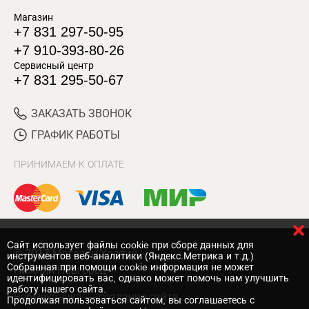
Магазин
+7 831 297-50-95
+7 910-393-80-26
Сервисный центр
+7 831 295-50-67
ЗАКАЗАТЬ ЗВОНОК
ГРАФИК РАБОТЫ
ПРИНИМАЕМ К ОПЛАТЕ
Cайт использует файлы cookie при сборе данных для
© 2017 Магазин Хозяин
инструментов веб-аналитики (Яндекс.Метрика и т.д.)
Собранная при помощи cookie информация не может
Нижний Новгород
идентифицировать вас, однако может помочь нам улучшить
работу нашего сайта.
Вебмеханика
— создание сайта
Продолжая пользоваться сайтом, вы соглашаетесь с