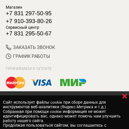
Магазин
+7 831 297-50-95
+7 910-393-80-26
Сервисный центр
+7 831 295-50-67
ЗАКАЗАТЬ ЗВОНОК
ГРАФИК РАБОТЫ
ПРИНИМАЕМ К ОПЛАТЕ
Cайт использует файлы cookie при сборе данных для
© 2017 Магазин Хозяин
инструментов веб-аналитики (Яндекс.Метрика и т.д.)
Собранная при помощи cookie информация не может
Нижний Новгород
идентифицировать вас, однако может помочь нам улучшить
работу нашего сайта.
Вебмеханика
— создание сайта
Продолжая пользоваться сайтом, вы соглашаетесь с