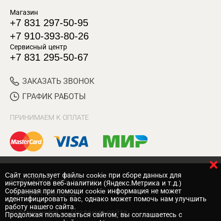
Магазин
+7 831 297-50-95
+7 910-393-80-26
Сервисный центр
+7 831 295-50-67
ЗАКАЗАТЬ ЗВОНОК
ГРАФИК РАБОТЫ
ПРИНИМАЕМ К ОПЛАТЕ
Cайт использует файлы cookie при сборе данных для
© 2017 Магазин Хозяин
инструментов веб-аналитики (Яндекс.Метрика и т.д.)
Собранная при помощи cookie информация не может
Нижний Новгород
идентифицировать вас, однако может помочь нам улучшить
работу нашего сайта.
Вебмеханика
— создание сайта
Продолжая пользоваться сайтом, вы соглашаетесь с