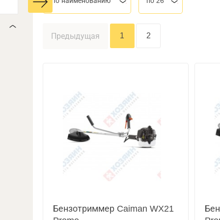
По наименованию
по 26
1
2
Предыдущая
Бензотриммер Caiman WX21
Бен