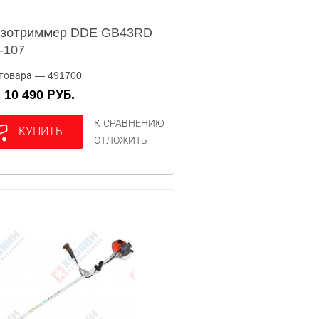
нзотриммер DDE GB43RD
-107
товара — 491700
10 490 РУБ.
А
К СРАВНЕНИЮ
КУПИТЬ
ОТЛОЖИТЬ