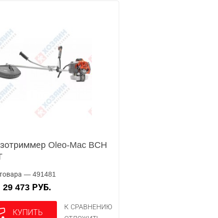
зотриммер Oleo-Mac BCH
T
товара — 491481
29 473 РУБ.
А
К СРАВНЕНИЮ
КУПИТЬ