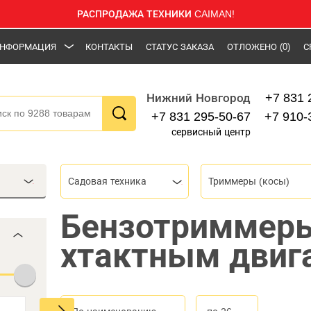
РАСПРОДАЖА ТЕХНИКИ CAIMAN!
НФОРМАЦИЯ
КОНТАКТЫ
СТАТУС ЗАКАЗА
ОТЛОЖЕНО
(0)
С
+7 831 
Нижний Новгород
+7 831 295-50-67
+7 910-
сервисный центр
Садовая техника
Триммеры (косы)
Бензотриммеры
хтактным двиг