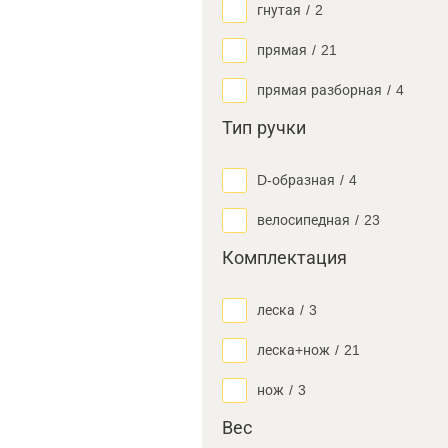
гнутая
/
2
прямая
/
21
прямая разборная
/
4
Тип ручки
D-образная
/
4
велосипедная
/
23
Комплектация
леска
/
3
леска+нож
/
21
нож
/
3
Вес