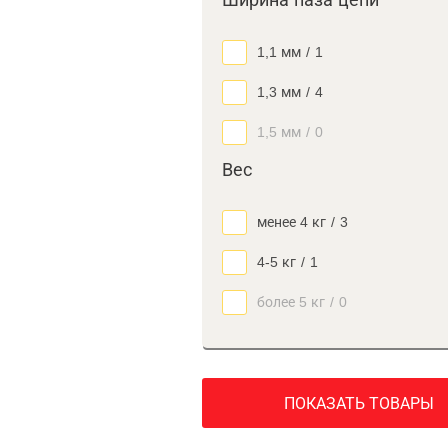
Ширина паза цепи
1,1 мм
/
1
1,3 мм
/
4
1,5 мм
/
0
Вес
менее 4 кг
/
3
4-5 кг
/
1
более 5 кг
/
0
ПОКАЗАТЬ ТОВАРЫ