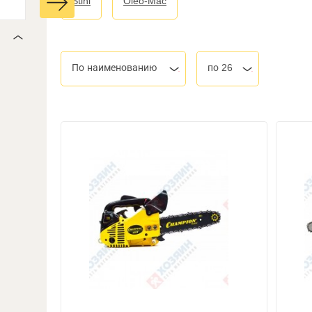
Stihl
Oleo-Mac
По наименованию
по 26