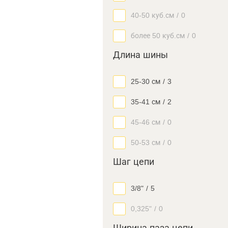
40-50 куб.см
/
0
более 50 куб.см
/
0
Длина шины
25-30 см
/
3
35-41 см
/
2
45-46 см
/
0
50-53 см
/
0
Шаг цепи
3/8"
/
5
0,325"
/
0