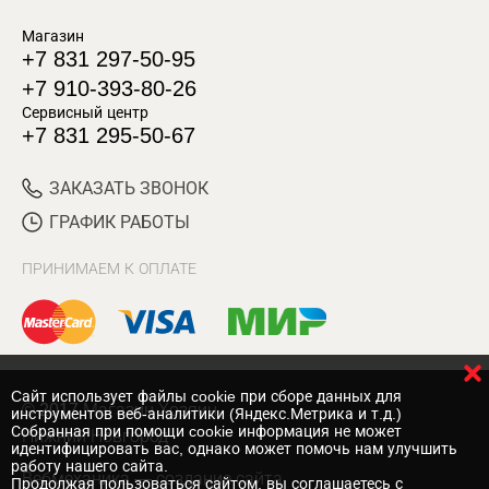
Магазин
+7 831 297-50-95
+7 910-393-80-26
Сервисный центр
+7 831 295-50-67
ЗАКАЗАТЬ ЗВОНОК
ГРАФИК РАБОТЫ
ПРИНИМАЕМ К ОПЛАТЕ
Cайт использует файлы cookie при сборе данных для
© 2017 Магазин Хозяин
инструментов веб-аналитики (Яндекс.Метрика и т.д.)
Собранная при помощи cookie информация не может
Нижний Новгород
идентифицировать вас, однако может помочь нам улучшить
работу нашего сайта.
Вебмеханика
— создание сайта
Продолжая пользоваться сайтом, вы соглашаетесь с