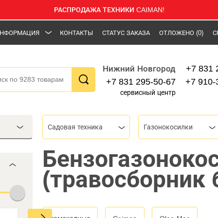
РАСПРОДАЖА ТЕХНИКИ CAIMAN!
НФОРМАЦИЯ
КОНТАКТЫ
СТАТУС ЗАКАЗА
ОТЛОЖЕНО
(0)
С
+7 831 
Нижний Новгород
+7 831 295-50-67
+7 910-
сервисный центр
Садовая техника
Газонокосилки
Бензогазоноко
(травосборник 