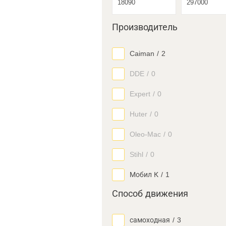
Производитель
Caiman
/
2
DDE
/
0
Expert
/
0
Huter
/
0
Oleo-Mac
/
0
Stihl
/
0
Мобил К
/
1
Способ движения
самоходная
/
3