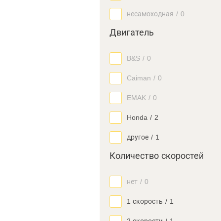
несамоходная
/
0
Двигатель
B&S
/
0
Caiman
/
0
EMAK
/
0
Honda
/
2
другое
/
1
Количество скоростей
нет
/
0
1 скорость
/
1