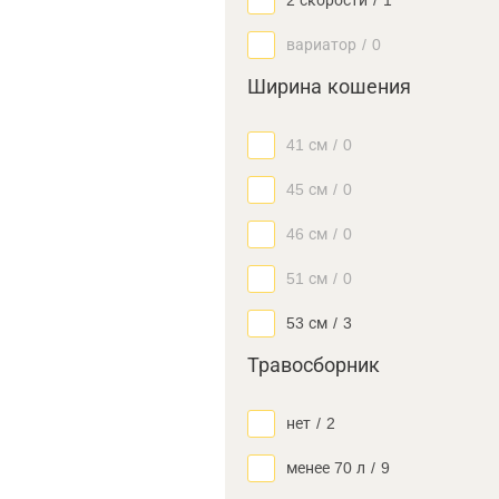
2 скорости
/
1
вариатор
/
0
Ширина кошения
41 см
/
0
45 см
/
0
46 см
/
0
51 см
/
0
53 см
/
3
Травосборник
нет
/
2
менее 70 л
/
9