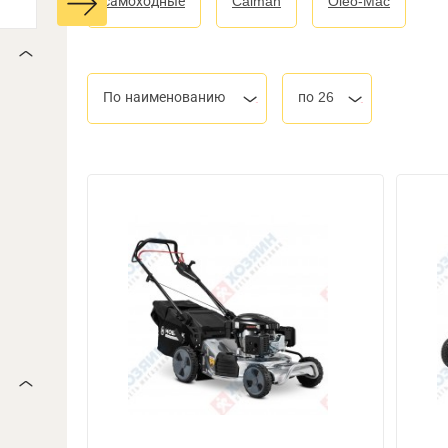
самоходные
Caiman
Oleo-Mac
По наименованию
по 26