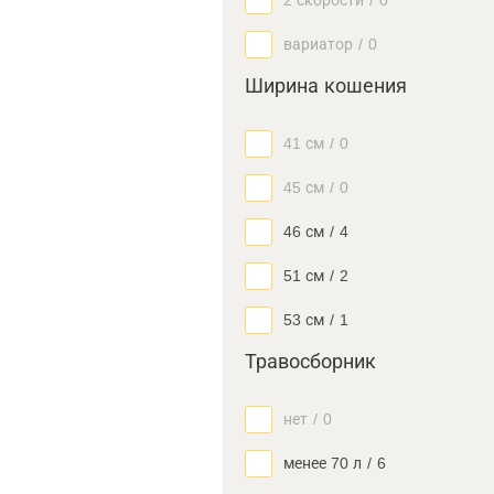
2 скорости
/
0
вариатор
/
0
Ширина кошения
41 см
/
0
45 см
/
0
46 см
/
4
51 см
/
2
53 см
/
1
Травосборник
нет
/
0
менее 70 л
/
6