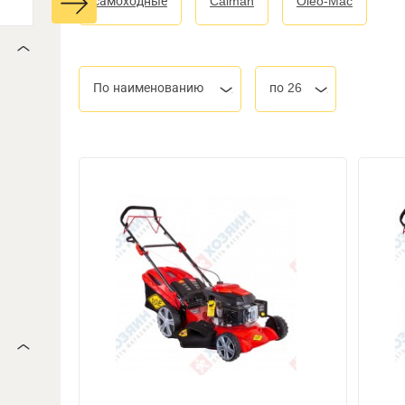
самоходные
Caiman
Oleo-Mac
По наименованию
по 26