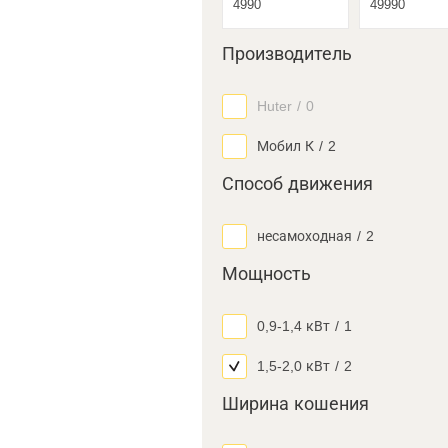
Производитель
Huter
/
0
Мобил К
/
2
Способ движения
несамоходная
/
2
Мощность
0,9-1,4 кВт
/
1
1,5-2,0 кВт
/
2
Ширина кошения