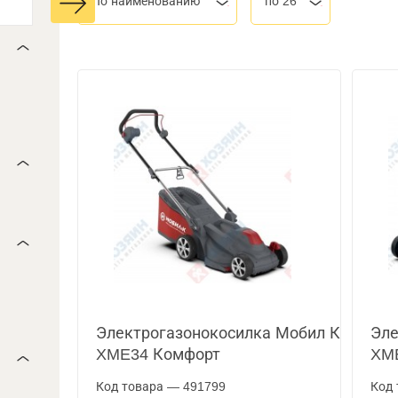
По наименованию
по 26
Электрогазонокосилка Мобил К
Эле
XME34 Комфорт
XM
Код товара — 491799
Код 