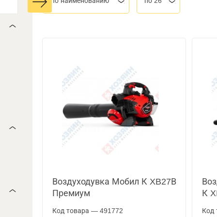
По наименованию
по 26
Воздуходувка Мобил К XB27В
Воз
Премиум
К 
Код товара — 491772
Код 