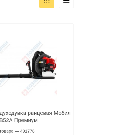
духодувка ранцевая Мобил
XB52А Премиум
товара — 491778