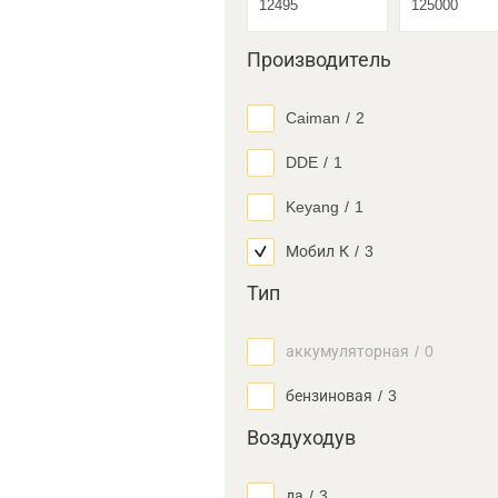
Производитель
Caiman
/
2
DDE
/
1
Keyang
/
1
Мобил К
/
3
Тип
аккумуляторная
/
0
бензиновая
/
3
Воздуходув
да
/
3