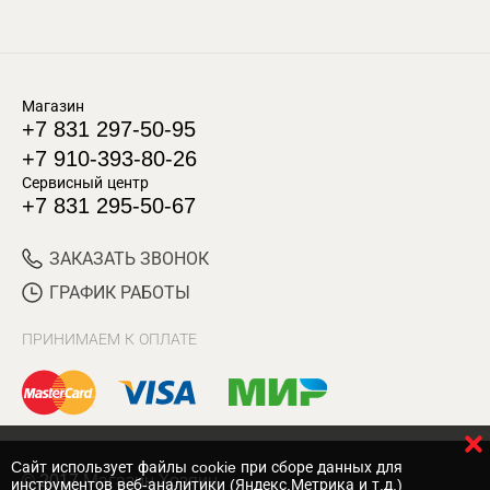
Магазин
+7 831 297-50-95
+7 910-393-80-26
Сервисный центр
+7 831 295-50-67
ЗАКАЗАТЬ ЗВОНОК
ГРАФИК РАБОТЫ
ПРИНИМАЕМ К ОПЛАТЕ
Cайт использует файлы cookie при сборе данных для
© 2017 Магазин Хозяин
инструментов веб-аналитики (Яндекс.Метрика и т.д.)