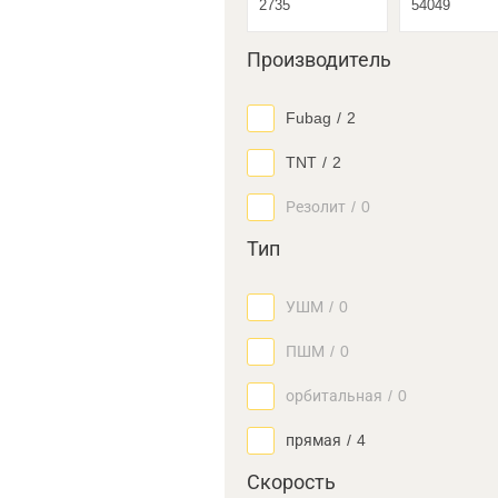
Производитель
Fubag
/
2
TNT
/
2
Резолит
/
0
Тип
УШМ
/
0
ПШМ
/
0
орбитальная
/
0
прямая
/
4
Скорость