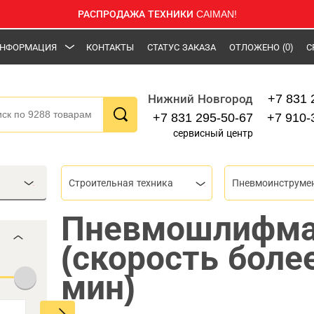
РАСПРОДАЖА ТЕХНИКИ CAIMAN!
НФОРМАЦИЯ
КОНТАКТЫ
СТАТУС ЗАКАЗА
ОТЛОЖЕНО
(0)
С
+7 831 
Нижний Новгород
+7 831 295-50-67
+7 910-
сервисный центр
Строительная техника
Пневмоинструме
Пневмошлифм
(скорость более
мин)