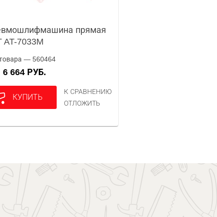
евмошлифмашина прямая
 AT-7033M
товара — 560464
6 664 РУБ.
А
К СРАВНЕНИЮ
КУПИТЬ
ОТЛОЖИТЬ