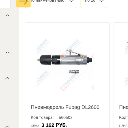
По наименованию
по 26
Пневмодрель Fubag DL2600
Пне
Код товара — 560502
Код 
3 162 РУБ.
ЦЕНА
ЦЕН