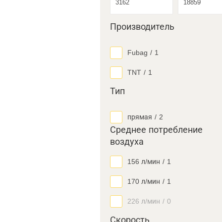
Производитель
Fubag
/
1
TNT
/
1
Тип
прямая
/
2
Среднее потребление
воздуха
156 л/мин
/
1
170 л/мин
/
1
226 л/мин
/
0
Скорость