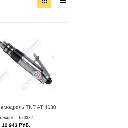
вмодрель TNT AT 4038
товара — 560392
10 943 РУБ.
А