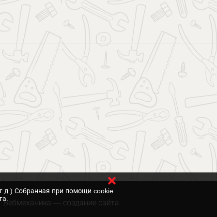
т.д.) Собранная при помощи cookie
та.
Вебмеханика
— создание сайта