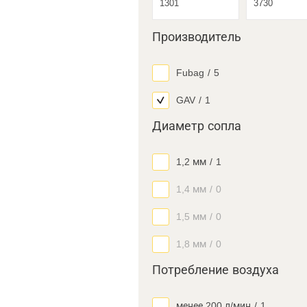
Производитель
Fubag
/
5
GAV
/
1
Диаметр сопла
1,2 мм
/
1
1,4 мм
/
0
1,5 мм
/
0
1,8 мм
/
0
Потребление воздуха
менее 200 л/мин
/
1