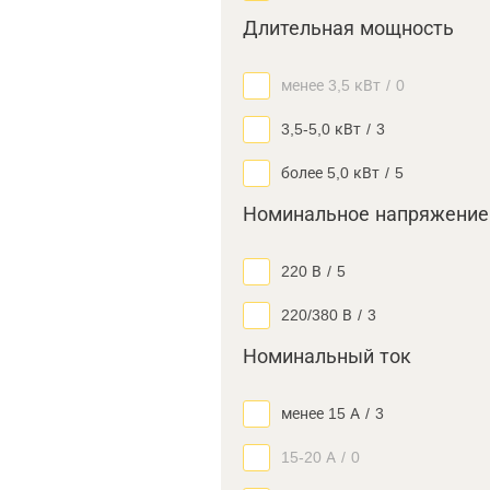
Длительная мощность
менее 3,5 кВт
/
0
3,5-5,0 кВт
/
3
более 5,0 кВт
/
5
Номинальное напряжение
220 В
/
5
220/380 В
/
3
Номинальный ток
менее 15 А
/
3
15-20 А
/
0