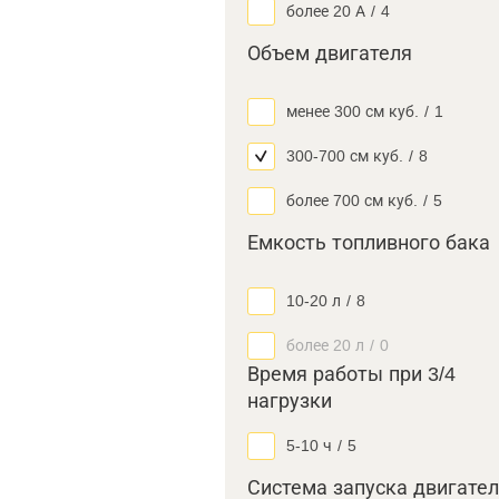
более 20 А
/
4
Объем двигателя
менее 300 см куб.
/
1
300-700 см куб.
/
8
более 700 см куб.
/
5
Емкость топливного бака
10-20 л
/
8
более 20 л
/
0
Время работы при 3/4
нагрузки
5-10 ч
/
5
Система запуска двигате