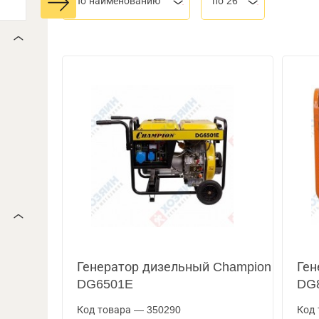
По наименованию
по 26
Генератор дизельный Champion
Ген
DG6501E
DG
Код товара — 350290
Код 