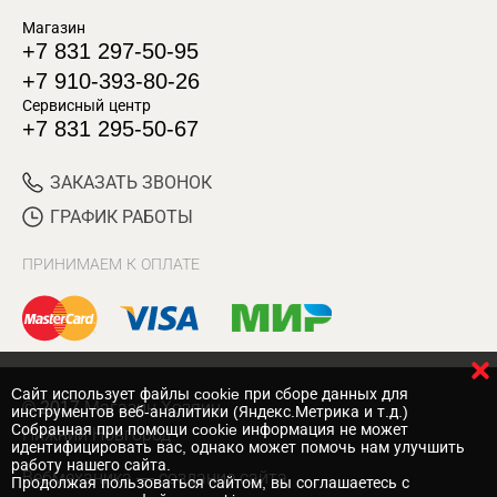
Магазин
+7 831 297-50-95
+7 910-393-80-26
Сервисный центр
+7 831 295-50-67
ЗАКАЗАТЬ ЗВОНОК
ГРАФИК РАБОТЫ
ПРИНИМАЕМ К ОПЛАТЕ
Cайт использует файлы cookie при сборе данных для
© 2017 Магазин Хозяин
инструментов веб-аналитики (Яндекс.Метрика и т.д.)
Собранная при помощи cookie информация не может
Нижний Новгород
идентифицировать вас, однако может помочь нам улучшить
работу нашего сайта.
Вебмеханика
— создание сайта
Продолжая пользоваться сайтом, вы соглашаетесь с