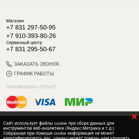
Магазин
+7 831 297-50-95
+7 910-393-80-26
Сервисный центр
+7 831 295-50-67
ЗАКАЗАТЬ ЗВОНОК
ГРАФИК РАБОТЫ
ПРИНИМАЕМ К ОПЛАТЕ
Cайт использует файлы cookie при сборе данных для
© 2017 Магазин Хозяин
инструментов веб-аналитики (Яндекс.Метрика и т.д.)
Собранная при помощи cookie информация не может
Нижний Новгород
идентифицировать вас, однако может помочь нам улучшить