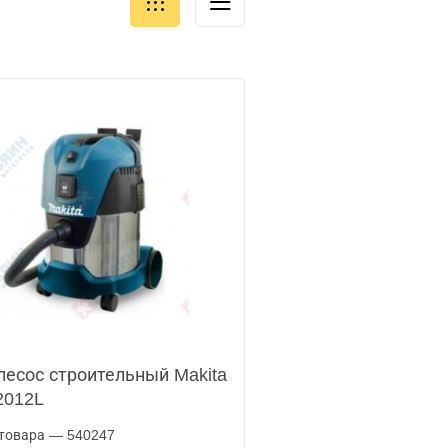
есос строительный Makita
2012L
товара — 540247