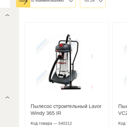
По наименованию
по 26
Пылесос строительный Lavor
Пыл
Windy 365 IR
VC
Код товара — 540212
Код 