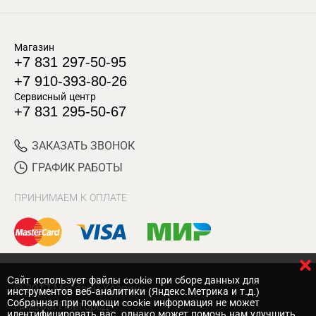
Магазин
+7 831 297-50-95
+7 910-393-80-26
Сервисный центр
+7 831 295-50-67
ЗАКАЗАТЬ ЗВОНОК
ГРАФИК РАБОТЫ
ПРИНИМАЕМ К ОПЛАТЕ
Cайт использует файлы cookie при сборе данных для
© 2017 Магазин Хозяин
инструментов веб-аналитики (Яндекс.Метрика и т.д.)
Собранная при помощи cookie информация не может
Нижний Новгород
идентифицировать вас, однако может помочь нам улучшить