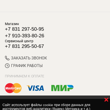
Магазин
+7 831 297-50-95
+7 910-393-80-26
Сервисный центр
+7 831 295-50-67
ЗАКАЗАТЬ ЗВОНОК
ГРАФИК РАБОТЫ
ПРИНИМАЕМ К ОПЛАТЕ
Cайт использует файлы cookie при сборе данных для
© 2017 Магазин Хозяин
инструментов веб-аналитики (Яндекс.Метрика и т.д.)