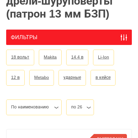
дрели-шуруповерты
(патрон 13 мм БЗП)
ФИЛЬТРЫ
18 вольт
Makita
14.4 в
Li-Ion
12 в
Metabo
ударные
в кейсе
По наименованию
по 26