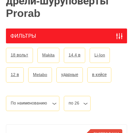
дрели-шуруповерты
Prorab
ФИЛЬТРЫ
18 вольт
Makita
14.4 в
Li-Ion
12 в
Metabo
ударные
в кейсе
По наименованию
по 26