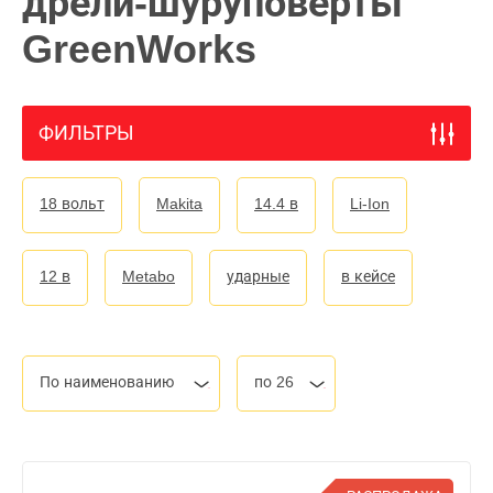
дрели-шуруповерты
GreenWorks
ФИЛЬТРЫ
18 вольт
Makita
14.4 в
Li-Ion
12 в
Metabo
ударные
в кейсе
По наименованию
по 26