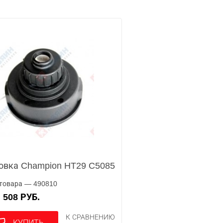
овка Champion HT29 C5085
товара — 490810
508 РУБ.
А
К СРАВНЕНИЮ
КУПИТЬ