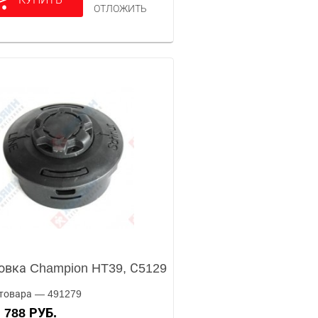
ОТЛОЖИТЬ
овка Champion HT39, С5129
товара — 491279
788 РУБ.
А