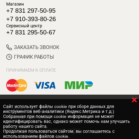
Магазин
+7 831 297-50-95
+7 910-393-80-26
Сервисный центр
+7 831 295-50-67
ЗАКАЗАТЬ ЗВОНОК
ГРАФИК РАБОТЫ
ПРИНИМАЕМ К ОПЛАТЕ
Cайт использует файлы cookie при сборе данных для
© 2017 Магазин Хозяин
инструментов веб-аналитики (Яндекс.Метрика и т.д.)
Собранная при помощи cookie информация не может
Нижний Новгород
идентифицировать вас, однако может помочь нам улучшить
работу нашего сайта.
Вебмеханика
— создание сайта
Продолжая пользоваться сайтом, вы соглашаетесь с
использованием файлов cookie.