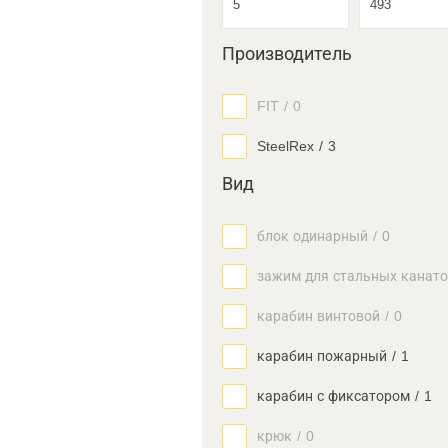
Производитель
FIT
/
0
SteelRex
/
3
Вид
блок одинарный
/
0
зажим для стальных канат
карабин винтовой
/
0
карабин пожарный
/
1
карабин с фиксатором
/
1
крюк
/
0