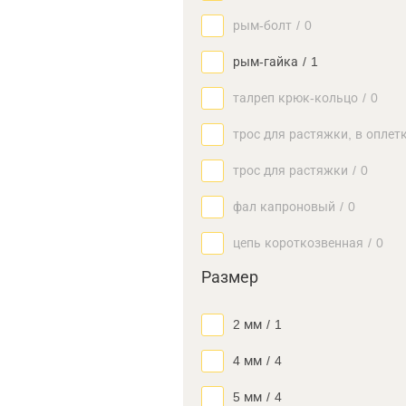
рым-болт
/
0
рым-гайка
/
1
талреп крюк-кольцо
/
0
трос для растяжки, в оплет
трос для растяжки
/
0
фал капроновый
/
0
цепь короткозвенная
/
0
Размер
2 мм
/
1
4 мм
/
4
5 мм
/
4