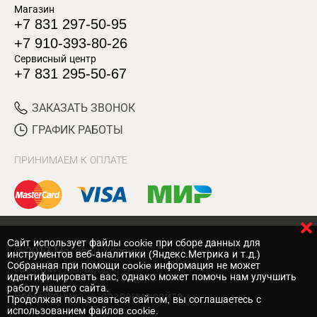
Магазин
+7 831 297-50-95
+7 910-393-80-26
Сервисный центр
+7 831 295-50-67
ЗАКАЗАТЬ ЗВОНОК
ГРАФИК РАБОТЫ
ПРИНИМАЕМ К ОПЛАТЕ
Cайт использует файлы cookie при сборе данных для
© 2017 Магазин Хозяин
инструментов веб-аналитики (Яндекс.Метрика и т.д.)
Собранная при помощи cookie информация не может
Нижний Новгород
идентифицировать вас, однако может помочь нам улучшить
работу нашего сайта.
Вебмеханика
— создание сайта
Продолжая пользоваться сайтом, вы соглашаетесь с
использованием файлов cookie.