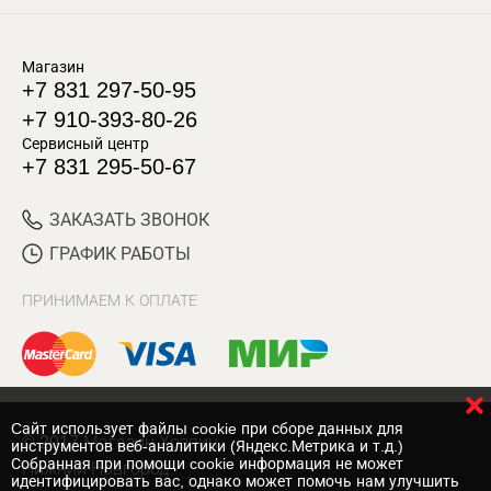
Магазин
+7 831 297-50-95
+7 910-393-80-26
Сервисный центр
+7 831 295-50-67
ЗАКАЗАТЬ ЗВОНОК
ГРАФИК РАБОТЫ
ПРИНИМАЕМ К ОПЛАТЕ
Cайт использует файлы cookie при сборе данных для
© 2017 Магазин Хозяин
инструментов веб-аналитики (Яндекс.Метрика и т.д.)
Собранная при помощи cookie информация не может
Нижний Новгород
идентифицировать вас, однако может помочь нам улучшить