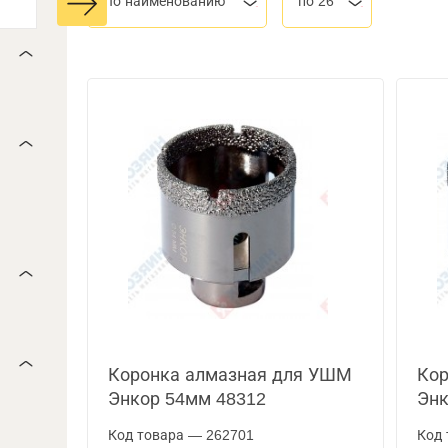
По наименованию
по 26
Коронка алмазная для УШМ
Кор
Энкор 54мм 48312
Энк
Код товара — 262701
Код 