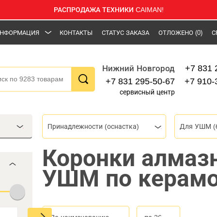
РАСПРОДАЖА ТЕХНИКИ CAIMAN!
НФОРМАЦИЯ
КОНТАКТЫ
СТАТУС ЗАКАЗА
ОТЛОЖЕНО
(0)
С
+7 831 
Нижний Новгород
+7 831 295-50-67
+7 910-
сервисный центр
Принадлежности (оснастка)
Для УШМ (
Коронки алмаз
УШМ по керамо