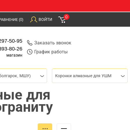
0
ВОЙТИ
РАВНЕНИЕ
(0)
297-50-95
Заказать звонок
393-80-26
График работы
магазин
болгарок, МШУ)
Коронки алмазные для УШМ
ные для
граниту