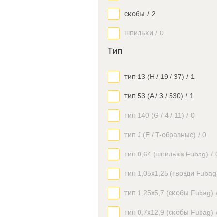
скобы
/
2
шпильки
/
0
Тип
тип 13 (H / 19 / 37)
/
1
тип 53 (A / 3 / 530)
/
1
тип 140 (G / 4 / 11)
/
0
тип J (E / Т-образные)
/
0
тип 0,64 (шпилька Fubag)
/
тип 1,05х1,25 (гвозди Fubag
тип 1,25х5,7 (скобы Fubag)
тип 0,7х12,9 (скобы Fubag)