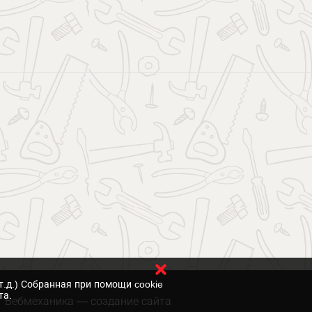
т.д.) Собранная при помощи cookie
та.
Вебмеханика
— создание сайта